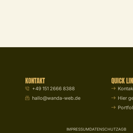
KONTAKT
QUICK LI
+49 151 2666 8388
Kontak
hallo@wanda-web.de
Hier g
Portfol
IMPRESSUM
DATENSCHUTZ
AGB