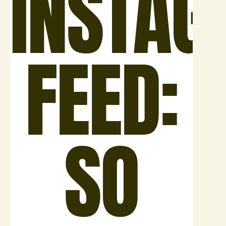
INSTAG
FEED:
SO