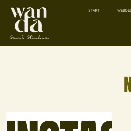
START
WEBDE